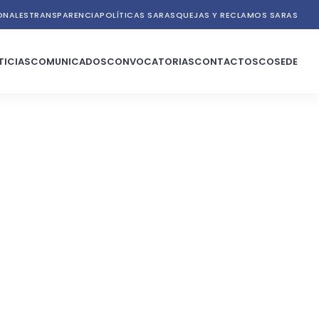
ONALES
TRANSPARENCIA
POLÍTICAS SARAS
QUEJAS Y RECLAMOS SARAS
TICIAS
COMUNICADOS
CONVOCATORIAS
CONTACTOS
COSEDE