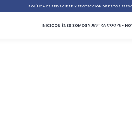
POLÍTICA DE PRIVACIDAD Y PROTECCIÓN DE DATOS PERS
NUESTRA COOPE
INICIO
QUIÉNES SOMOS
NO