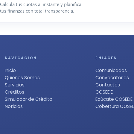
Calcula tus cuotas al instante y planifica
tus finanzas con total transparencia.
NAVEGACIÓN
ENLACES
Inicio
Comunicados
Quiénes Somos
Convocatorias
Servicios
Contactos
Créditos
COSEDE
Simulador de Crédito
Edúcate COSEDE
Noticias
Cobertura COSE